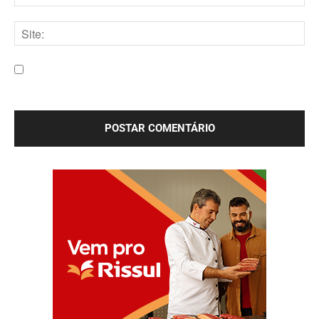
E-
mail:*
Site:
Salve meu nome, e-mail e site neste navegador para a
próxima vez que eu comentar.