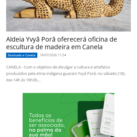
Aldeia Yvyã Porâ oferecerá oficina de
escultura de madeira em Canela
18/07/2026 11:54
Gramado e Canela
CANELA - Com o objetivo de divulgar a cultura e artefatos
produzidos pela etnia indígena guarani Yvyã Porâ, no sábado (18),
das 14h às 16h30,...