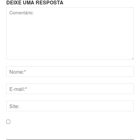
DEIXE UMA RESPOSTA
Comentário:
Nome:*
E-
mail:*
Site:
Salve meu nome, e-mail e site neste navegador para a
próxima vez que eu comentar.