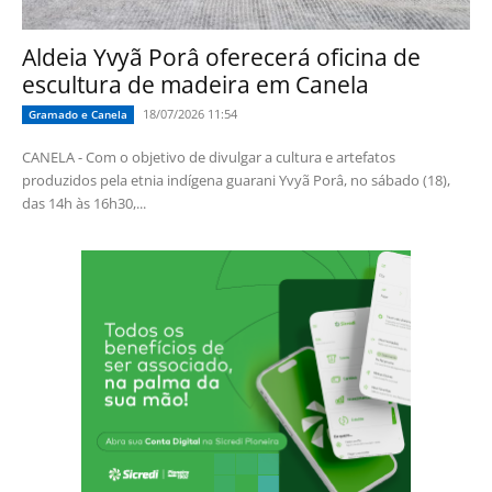
Aldeia Yvyã Porâ oferecerá oficina de
escultura de madeira em Canela
18/07/2026 11:54
Gramado e Canela
CANELA - Com o objetivo de divulgar a cultura e artefatos
produzidos pela etnia indígena guarani Yvyã Porâ, no sábado (18),
das 14h às 16h30,...