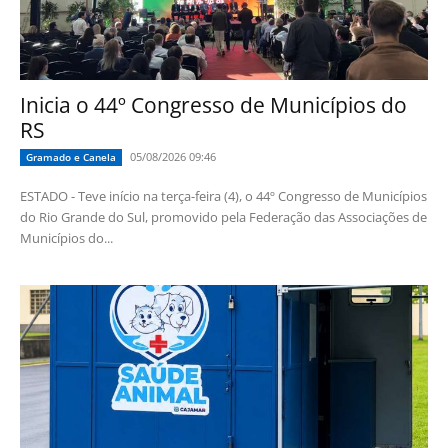
Inicia o 44º Congresso de Municípios do
RS
05/08/2026 09:46
Gramado e Canela
ESTADO - Teve início na terça-feira (4), o 44º Congresso de Municípios
do Rio Grande do Sul, promovido pela Federação das Associações de
Municípios do...