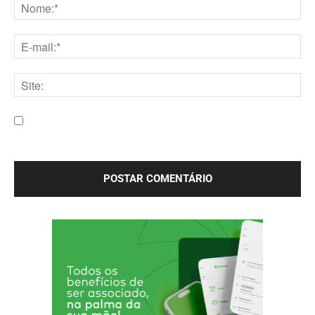
Nome:*
E-
mail:*
Site:
Salve meu nome, e-mail e site neste navegador para a
próxima vez que eu comentar.