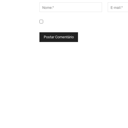
Nome:*
E-
mail:*
Salve meu nome, e-mail e site neste navega