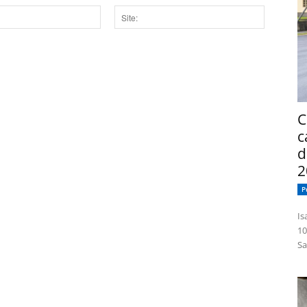
Site:
dor para a próxima vez que eu comentar.
C
c
d
2
P
Isabelle
10
Sa