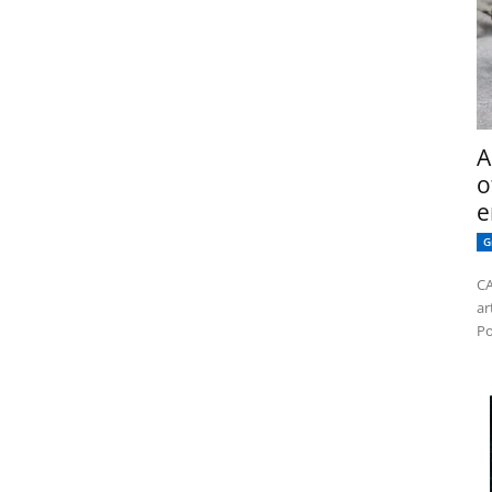
A
o
e
G
CA
ar
Po