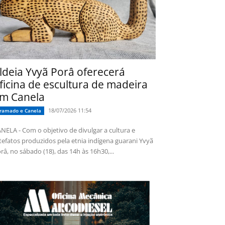
ldeia Yvyã Porâ oferecerá
ficina de escultura de madeira
m Canela
18/07/2026 11:54
ramado e Canela
NELA - Com o objetivo de divulgar a cultura e
tefatos produzidos pela etnia indígena guarani Yvyã
râ, no sábado (18), das 14h às 16h30,...