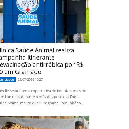
línica Saúde Animal realiza
ampanha itinerante
evacinação antirrábica por R$
0 em Gramado
29/07/2026 16:27
ublicidade
 Seibt Com a expectativa de imunizar mais de
 mil animais durante o mês de agosto, aClínica
úde Animal realiza o 35º Programa Comunitário...