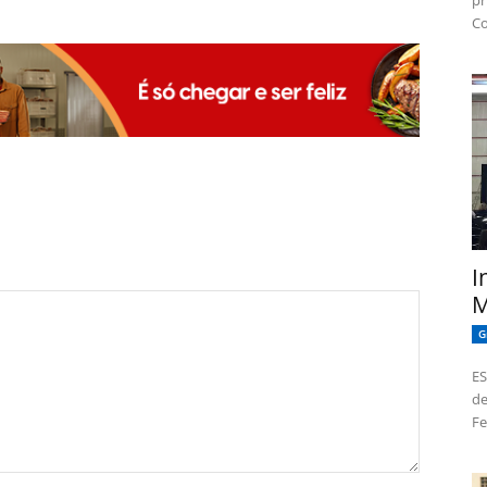
pr
Co
I
M
G
ES
de
Fe