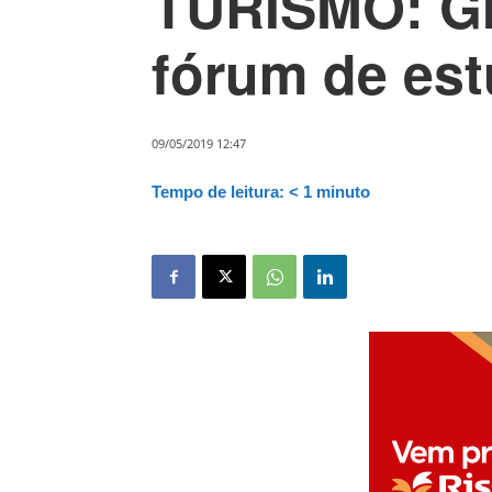
TURISMO: G
fórum de es
09/05/2019 12:47
Tempo de leitura:
< 1
minuto