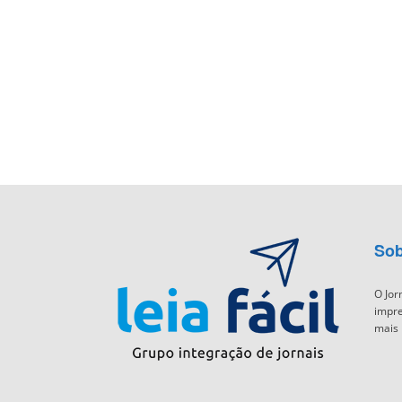
Sob
O Jor
impre
mais 