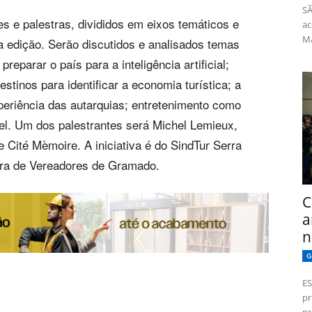
SÃ
s e palestras, divididos em eixos temáticos e
ac
Má
a edição. Serão discutidos e analisados temas
eparar o país para a inteligência artificial;
stinos para identificar a economia turística; a
xperiência das autarquias; entretenimento como
el. Um dos palestrantes será Michel Lemieux,
e Cité Mèmoire. A iniciativa é do SindTur Serra
ara de Vereadores de Gramado.
C
a
n
G
ES
pr