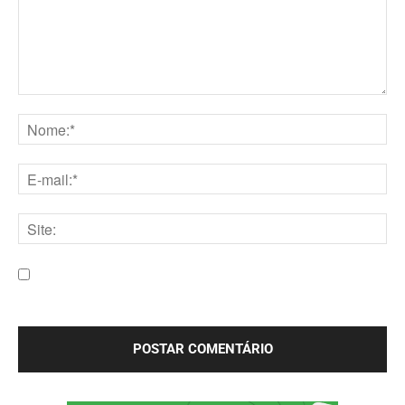
Comentário:
Nome:*
E-
mail:*
Site:
Salve meu nome, e-mail e site neste navegador para a
próxima vez que eu comentar.