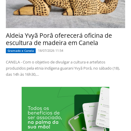
Aldeia Yvyã Porâ oferecerá oficina de
escultura de madeira em Canela
18/07/2026 11:54
Gramado e Canela
CANELA - Com o objetivo de divulgar a cultura e artefatos
produzidos pela etnia indígena guarani Yvyã Porâ, no sábado (18),
das 14h às 16h30,...