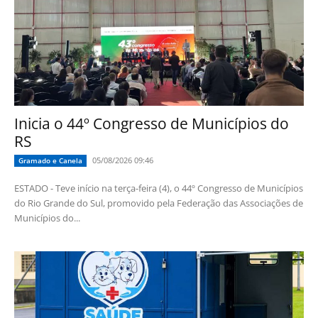
Inicia o 44º Congresso de Municípios do
RS
05/08/2026 09:46
Gramado e Canela
ESTADO - Teve início na terça-feira (4), o 44º Congresso de Municípios
do Rio Grande do Sul, promovido pela Federação das Associações de
Municípios do...