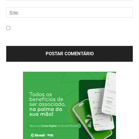
E-
mail:*
Site:
Salve meu nome, e-mail e site neste navegador para a
próxima vez que eu comentar.