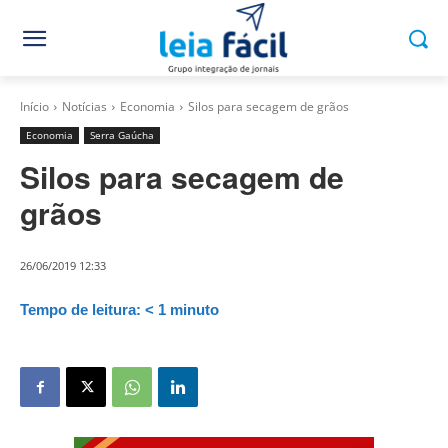
Início
Notícias
Economia
Silos para secagem de grãos
Economia
Serra Gaúcha
Silos para secagem de
grãos
26/06/2019 12:33
Tempo de leitura:
< 1
minuto