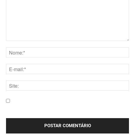
Comentário:
Nome:*
E-
mail:*
Site:
Salve meu nome, e-mail e site neste navegador para a
próxima vez que eu comentar.