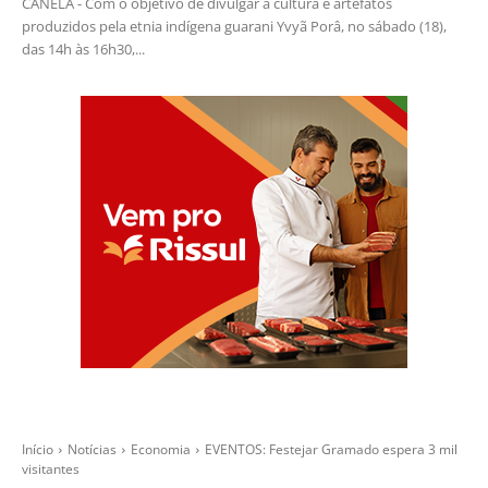
CANELA - Com o objetivo de divulgar a cultura e artefatos
produzidos pela etnia indígena guarani Yvyã Porâ, no sábado (18),
das 14h às 16h30,...