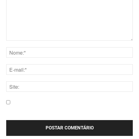
Comentário:
Nome:*
E-
mail:*
Site:
Salve meu nome, e-mail e site neste navegador para a
próxima vez que eu comentar.