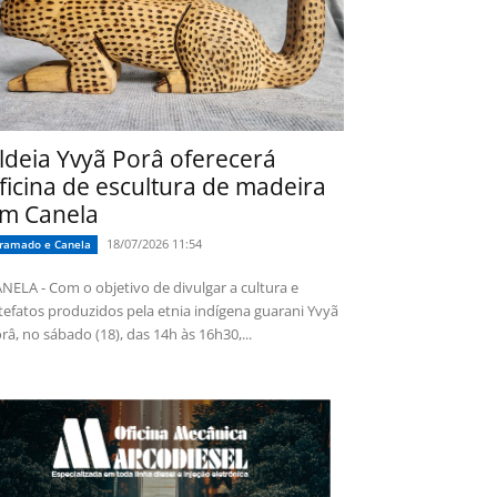
ldeia Yvyã Porâ oferecerá
ficina de escultura de madeira
m Canela
18/07/2026 11:54
ramado e Canela
NELA - Com o objetivo de divulgar a cultura e
tefatos produzidos pela etnia indígena guarani Yvyã
râ, no sábado (18), das 14h às 16h30,...