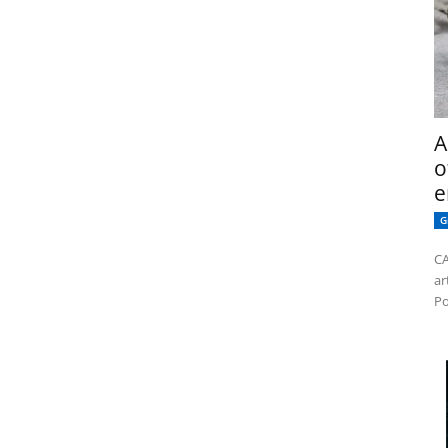
A
o
e
G
CA
ar
Po