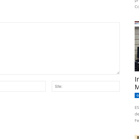
pr
Co
I
M
Site:
G
dor para a próxima vez que eu comentar.
ES
de
Fe