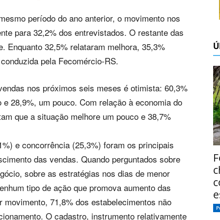
 mesmo período do ano anterior, o movimento nos
ente para 32,2% dos entrevistados. O restante das
Ú
te. Enquanto 32,5% relataram melhora, 35,3%
i conduzida pela Fecomércio-RS.
 vendas nos próximos seis meses é otimista: 60,3%
o e 28,9%, um pouco. Com relação à economia do
tam que a situação melhore um pouco e 38,7%
7,1%) e concorrência (25,3%) foram os principais
F
escimento das vendas. Quando perguntados sobre
c
gócio, sobre as estratégias nos dias de menor
c
nenhum tipo de ação que promova aumento das
e
or movimento, 71,8% dos estabelecimentos não
P
ionamento. O cadastro, instrumento relativamente