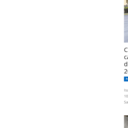
C
c
d
2
P
Isabelle
10
Sa