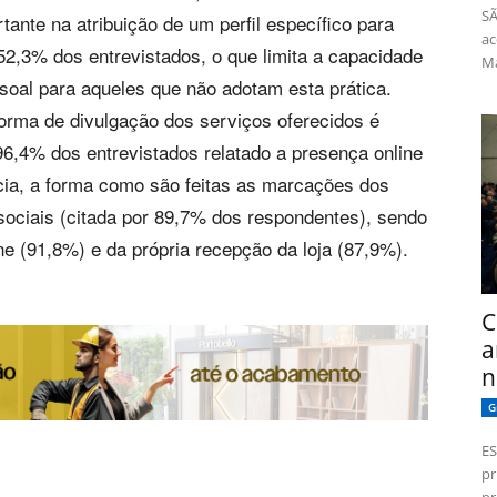
SÃ
rtante na atribuição de um perfil específico para
ac
52,3% dos entrevistados, o que limita a capacidade
Má
oal para aqueles que não adotam esta prática.
forma de divulgação dos serviços oferecidos é
96,4% dos entrevistados relatado a presença online
cia, a forma como são feitas as marcações dos
sociais (citada por 89,7% dos respondentes), sendo
ne (91,8%) e da própria recepção da loja (87,9%).
C
a
n
G
ES
pr