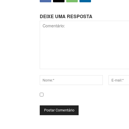
DEIXE UMA RESPOSTA
Comentário:
Nome:*
E-
mail:*
Salve meu nome, e-mail e site neste navega