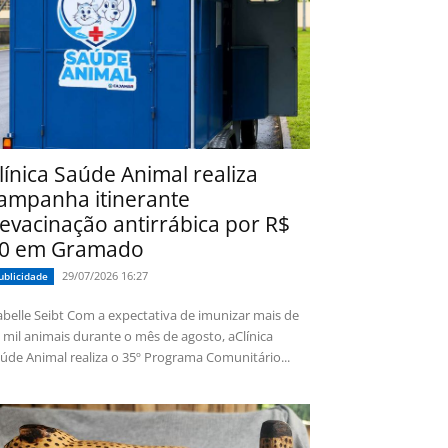
línica Saúde Animal realiza
ampanha itinerante
evacinação antirrábica por R$
0 em Gramado
29/07/2026 16:27
ublicidade
 Seibt Com a expectativa de imunizar mais de
 mil animais durante o mês de agosto, aClínica
úde Animal realiza o 35º Programa Comunitário...