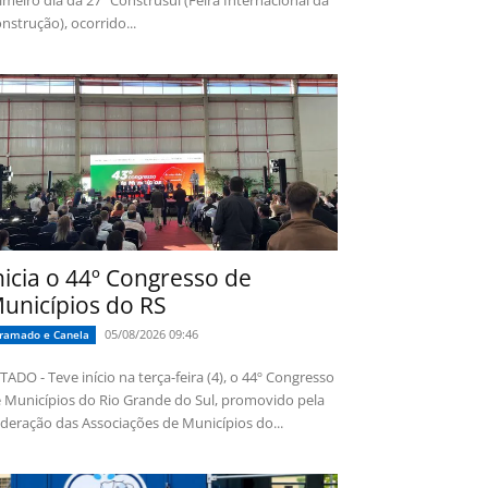
imeiro dia da 27ª Construsul (Feira Internacional da
nstrução), ocorrido...
nicia o 44º Congresso de
unicípios do RS
05/08/2026 09:46
ramado e Canela
TADO - Teve início na terça-feira (4), o 44º Congresso
 Municípios do Rio Grande do Sul, promovido pela
deração das Associações de Municípios do...