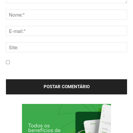
Comentário:
Nome:*
E-
mail:*
Site:
Salve meu nome, e-mail e site neste navegador para a
próxima vez que eu comentar.