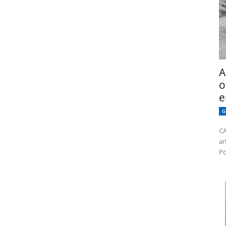
A
o
e
G
CA
ar
Po