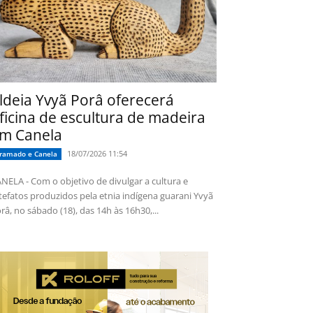
ldeia Yvyã Porâ oferecerá
ficina de escultura de madeira
m Canela
18/07/2026 11:54
ramado e Canela
NELA - Com o objetivo de divulgar a cultura e
tefatos produzidos pela etnia indígena guarani Yvyã
râ, no sábado (18), das 14h às 16h30,...