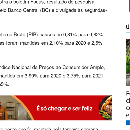
tra o boletim Focus, resultado de pesquisa
 pelo Banco Central (BC) e divulgada às segundas-
Ú
nterno Bruto (PIB) passou de 0,81% para 0,82%.
ções foram mantidas em 2,10% para 2020 e 2,5%
 Índice Nacional de Preços ao Consumidor Amplo,
 mantida em 3,90% para 2020 e 3,75% para 2021.
65%.
F
c
c
e
P
o deste ano foi mantida pela terceira semana