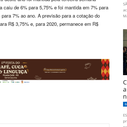
SÃ
iva caiu de 6% para 5,75% e foi mantida em 7% para
ac
% para 7% ao ano. A previsão para a cotação do
Má
0 para R$ 3,75% e, para 2020, permanece em R$
C
a
n
G
ES
pr