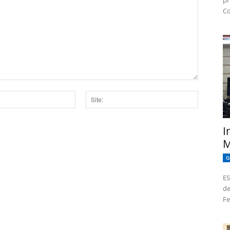
pr
Co
Site:
I
dor para a próxima vez que eu comentar.
M
G
ES
de
Fe