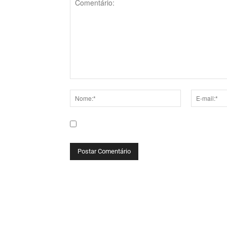
Comentário:
Nome:*
E-
mail:*
Salve meu nome, e-mail e site neste navega