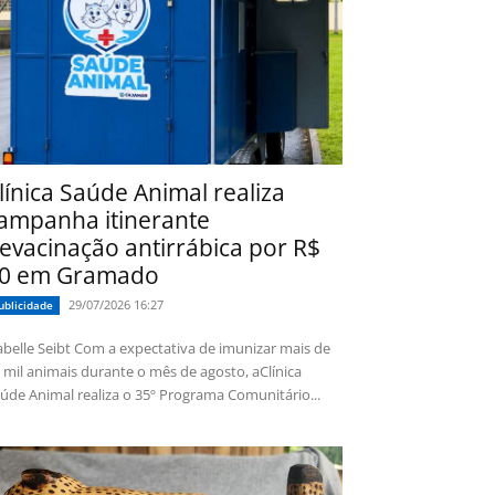
línica Saúde Animal realiza
ampanha itinerante
evacinação antirrábica por R$
0 em Gramado
29/07/2026 16:27
ublicidade
 Seibt Com a expectativa de imunizar mais de
 mil animais durante o mês de agosto, aClínica
úde Animal realiza o 35º Programa Comunitário...