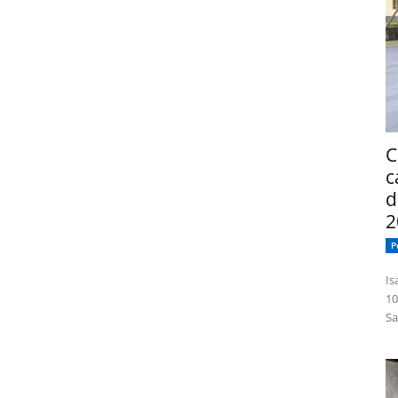
C
c
d
2
P
Isabelle
10
Sa