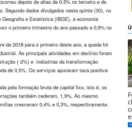
ocorreu depois de altas de 0,5% no terceiro e de
o. Segundo dados divulgados nesta quinta (30), no
 de Geografia e Estatística (IBGE), a economia
om o primeiro trimestre do ano passado e 0,9% no
Ú
e de 2018 para o primeiro deste ano, a queda foi
ustrial. As principais atividades em declínio foram
nstrução (-2%) e indústrias da transformação
da de 0,5%. Os serviços apuraram taxa positiva
a pela formação bruta de capital fixo, isto é, os
F
portações também cederam, 1,9%. Ao mesmo
c
mílias cresceram 0,4% e 0,3%, respectivamente.
c
e
P