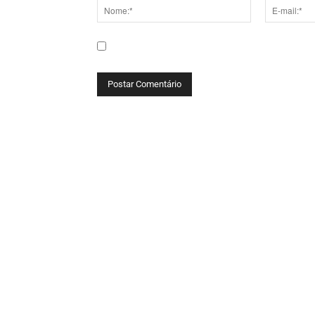
Nome:*
E-
mail:*
Salve meu nome, e-mail e site neste navega