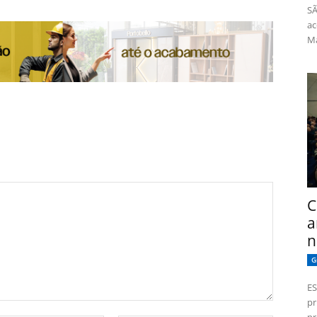
SÃ
ac
Má
C
a
n
G
ES
pr