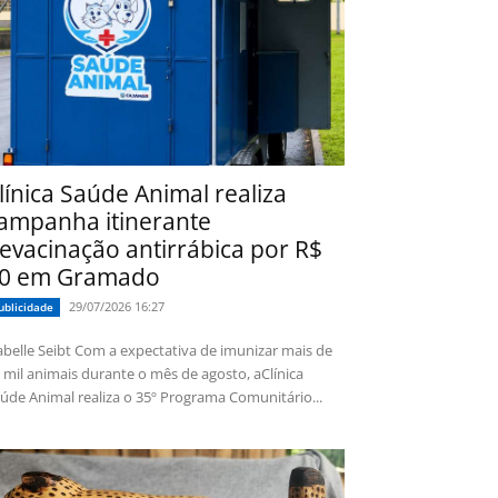
línica Saúde Animal realiza
ampanha itinerante
evacinação antirrábica por R$
0 em Gramado
29/07/2026 16:27
ublicidade
 Seibt Com a expectativa de imunizar mais de
 mil animais durante o mês de agosto, aClínica
úde Animal realiza o 35º Programa Comunitário...