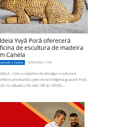
ldeia Yvyã Porâ oferecerá
ficina de escultura de madeira
m Canela
18/07/2026 11:54
ramado e Canela
NELA - Com o objetivo de divulgar a cultura e
tefatos produzidos pela etnia indígena guarani Yvyã
râ, no sábado (18), das 14h às 16h30,...