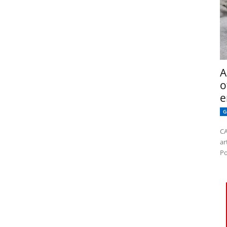
A
o
e
G
CA
ar
Po