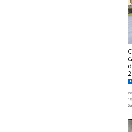
C
c
d
2
P
Isabelle
10
Sa