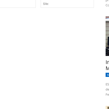
pr
Co
Site:
dor para a próxima vez que eu comentar.
I
M
G
ES
de
Fe