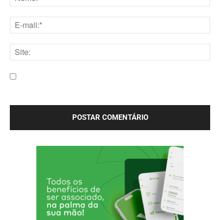
Nome:*
E-
mail:*
Site:
Salve meu nome, e-mail e site neste navegador para a
próxima vez que eu comentar.