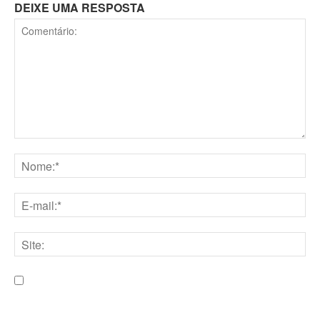
DEIXE UMA RESPOSTA
Comentário:
Nome:*
E-
mail:*
Site:
Salve meu nome, e-mail e site neste navegador para a
próxima vez que eu comentar.