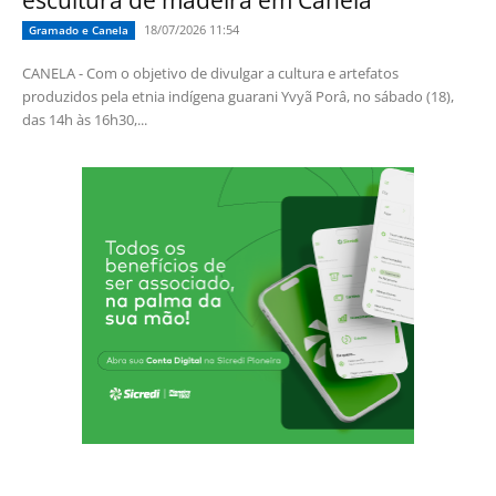
escultura de madeira em Canela
18/07/2026 11:54
Gramado e Canela
CANELA - Com o objetivo de divulgar a cultura e artefatos
produzidos pela etnia indígena guarani Yvyã Porâ, no sábado (18),
das 14h às 16h30,...