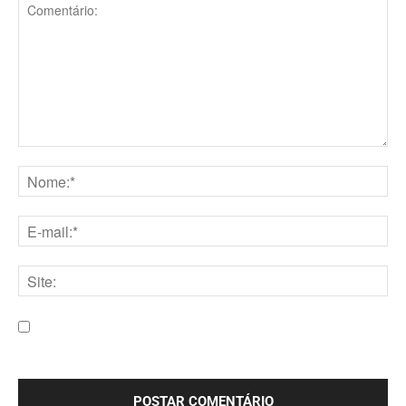
Comentário:
Nome:*
E-
mail:*
Site:
Salve meu nome, e-mail e site neste navegador para a
próxima vez que eu comentar.