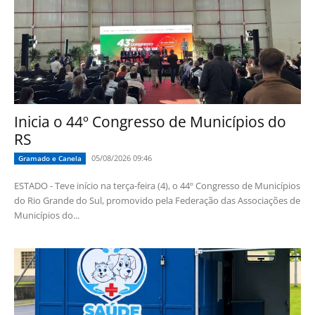
Inicia o 44º Congresso de Municípios do
RS
05/08/2026 09:46
Gramado e Canela
ESTADO - Teve início na terça-feira (4), o 44º Congresso de Municípios
do Rio Grande do Sul, promovido pela Federação das Associações de
Municípios do...