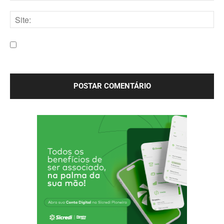
E-
mail:*
Site:
Salve meu nome, e-mail e site neste navegador para a
próxima vez que eu comentar.