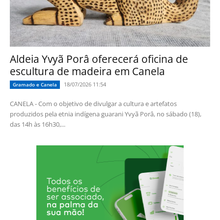
Aldeia Yvyã Porâ oferecerá oficina de
escultura de madeira em Canela
18/07/2026 11:54
Gramado e Canela
CANELA - Com o objetivo de divulgar a cultura e artefatos
produzidos pela etnia indígena guarani Yvyã Porâ, no sábado (18),
das 14h às 16h30,...