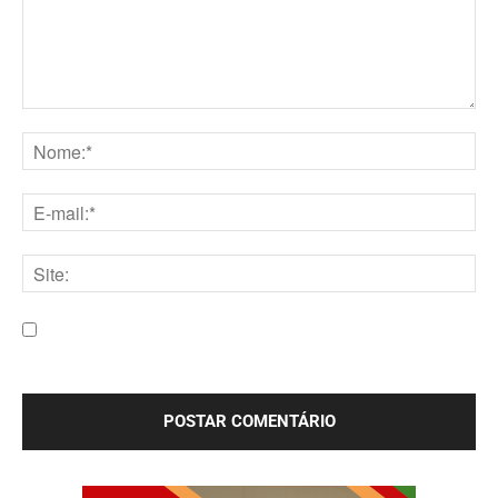
Comentário:
Nome:*
E-
mail:*
Site:
Salve meu nome, e-mail e site neste navegador para a
próxima vez que eu comentar.