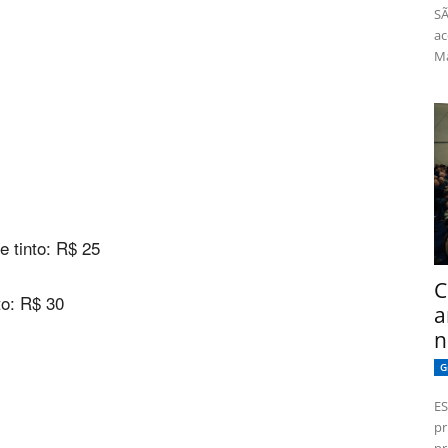
SÃ
ac
Má
 tinto: R$ 25
C
to: R$ 30
a
n
G
ES
pr