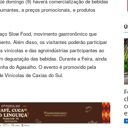
Até domingo (9) haverá comercialização de bebidas
pumantes, a preços promocionais, e produtos
Ú
paço Slow Food, movimento gastronômico que
nto. Além disso, os visitantes poderão participar
 vinícolas e das agroindústrias participantes ao
m degustação das bebidas. Durante a Feira, ainda
anha do Agasalho. O evento é promovido pela
e Vinícolas de Caxias do Sul.
F
c
c
e
P