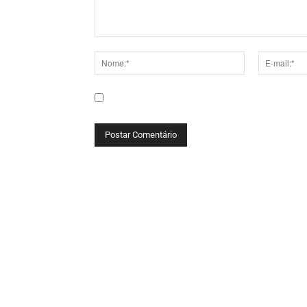
Comentário:
Nome:*
E-
mail:*
Salve meu nome, e-mail e site neste navega