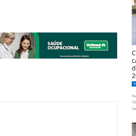
C
c
d
2
P
Isabelle
10
Sa