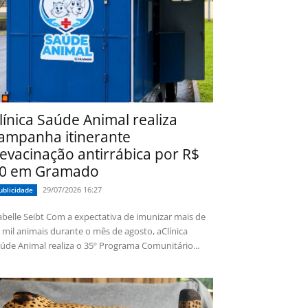
línica Saúde Animal realiza
ampanha itinerante
evacinação antirrábica por R$
0 em Gramado
29/07/2026 16:27
ublicidade
 Seibt Com a expectativa de imunizar mais de
 mil animais durante o mês de agosto, aClínica
úde Animal realiza o 35º Programa Comunitário...