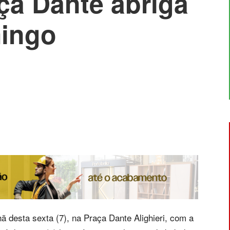
ça Dante abriga
mingo
ã desta sexta (7), na Praça Dante Alighieri, com a