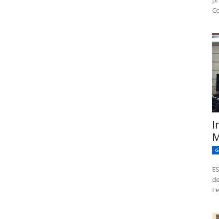
pr
Co
I
M
G
ES
de
Fe