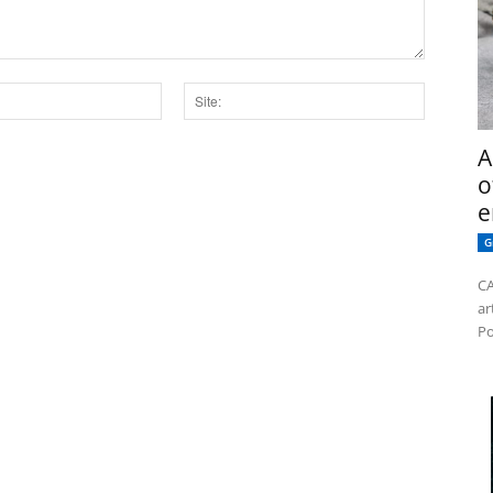
Site:
A
dor para a próxima vez que eu comentar.
o
e
G
CA
ar
Po