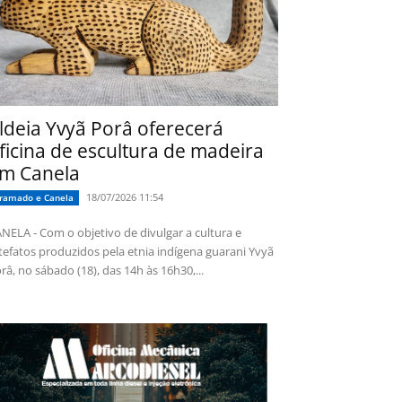
ldeia Yvyã Porâ oferecerá
ficina de escultura de madeira
m Canela
18/07/2026 11:54
ramado e Canela
NELA - Com o objetivo de divulgar a cultura e
tefatos produzidos pela etnia indígena guarani Yvyã
râ, no sábado (18), das 14h às 16h30,...