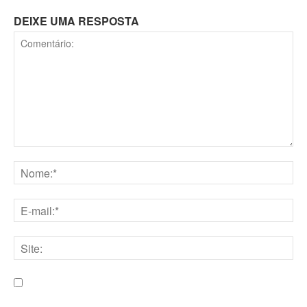
DEIXE UMA RESPOSTA
Comentário:
Nome:*
E-
mail:*
Site:
Salve meu nome, e-mail e site neste navegador para a