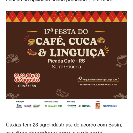
Caxias tem 23 agroindústrias, de acordo com Susin,
que disse desconhecer como e quais serão