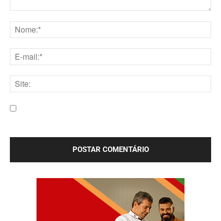
Comentário:
Nome:*
E-
mail:*
Site:
Salve meu nome, e-mail e site neste navegador para a
próxima vez que eu comentar.