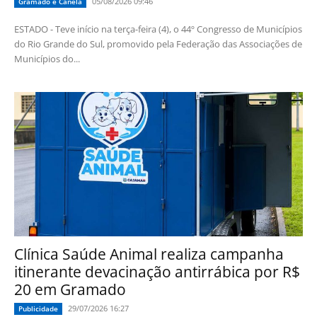
05/08/2026 09:46
Gramado e Canela
ESTADO - Teve início na terça-feira (4), o 44º Congresso de Municípios
do Rio Grande do Sul, promovido pela Federação das Associações de
Municípios do...
Clínica Saúde Animal realiza campanha
itinerante devacinação antirrábica por R$
20 em Gramado
29/07/2026 16:27
Publicidade