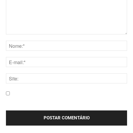
Comentário:
Nome:*
E-
mail:*
Site:
Salve meu nome, e-mail e site neste navegador para a
próxima vez que eu comentar.