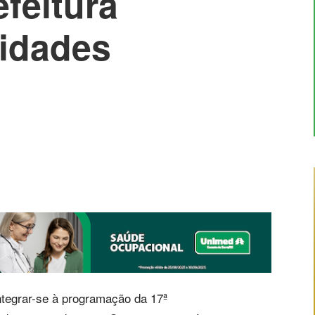
feitura
vidades
ntegrar-se à programação da 17ª