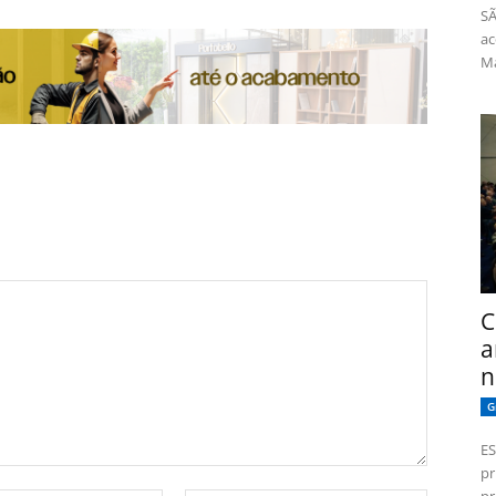
SÃ
ac
Má
C
a
n
G
ES
pr