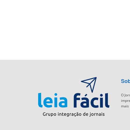
Sob
O Jor
impre
mais 