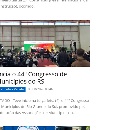
imeiro dia da 27ª Construsul (Feira Internacional da
nstrução), ocorrido...
nicia o 44º Congresso de
unicípios do RS
05/08/2026 09:46
ramado e Canela
TADO - Teve início na terça-feira (4), o 44º Congresso
 Municípios do Rio Grande do Sul, promovido pela
deração das Associações de Municípios do...