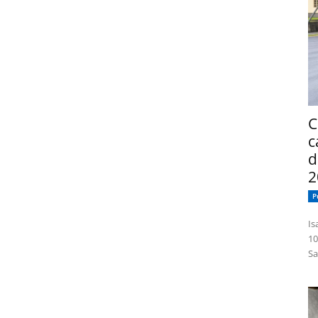
C
c
d
2
P
Isabelle
10
Sa