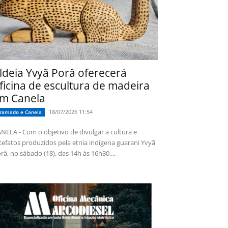
ldeia Yvyã Porâ oferecerá
ficina de escultura de madeira
m Canela
18/07/2026 11:54
ramado e Canela
NELA - Com o objetivo de divulgar a cultura e
tefatos produzidos pela etnia indígena guarani Yvyã
râ, no sábado (18), das 14h às 16h30,...