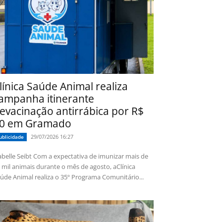
línica Saúde Animal realiza
ampanha itinerante
evacinação antirrábica por R$
0 em Gramado
29/07/2026 16:27
ublicidade
 Seibt Com a expectativa de imunizar mais de
 mil animais durante o mês de agosto, aClínica
úde Animal realiza o 35º Programa Comunitário...