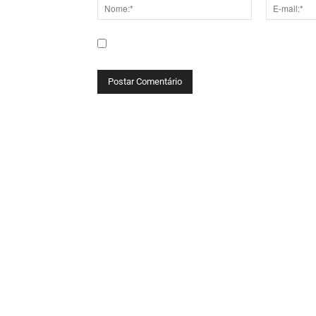
Nome:*
E-
mail:*
Salve meu nome, e-mail e site neste navega