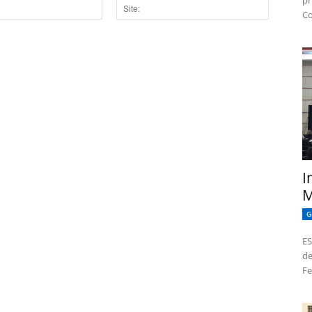
pr
Co
Site:
dor para a próxima vez que eu comentar.
I
M
G
ES
de
Fe