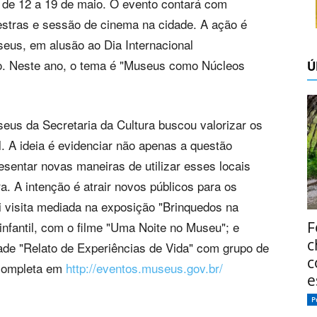
de 12 a 19 de maio. O evento contará com
lestras e sessão de cinema na cidade. A ação é
useus, em alusão ao Dia Internacional
. Neste ano, o tema é "Museus como Núcleos
Ú
seus da Secretaria da Cultura buscou valorizar os
. A ideia é evidenciar não apenas a questão
sentar novas maneiras de utilizar esses locais
a. A intenção é atrair novos públicos para os
visita mediada na exposição "Brinquedos na
F
nfantil, com o filme "Uma Noite no Museu"; e
c
vidade "Relato de Experiências de Vida" com grupo de
c
 completa em
http://eventos.museus.gov.br/
e
P