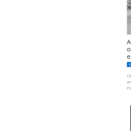
A
o
e
G
CA
ar
Po