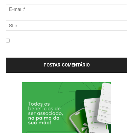
Nome:*
E-
mail:*
Site:
Salve meu nome, e-mail e site neste navegador para a
próxima vez que eu comentar.