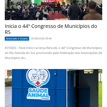
Inicia o 44º Congresso de Municípios do
RS
05/08/2026 09:46
Gramado e Canela
ESTADO - Teve início na terça-feira (4), o 44º Congresso de Municípios
do Rio Grande do Sul, promovido pela Federação das Associações de
Municípios do...