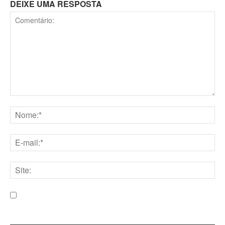
DEIXE UMA RESPOSTA
Comentário:
Nome:*
E-
mail:*
Site:
Salve meu nome, e-mail e site neste navegador para a
próxima vez que eu comentar.