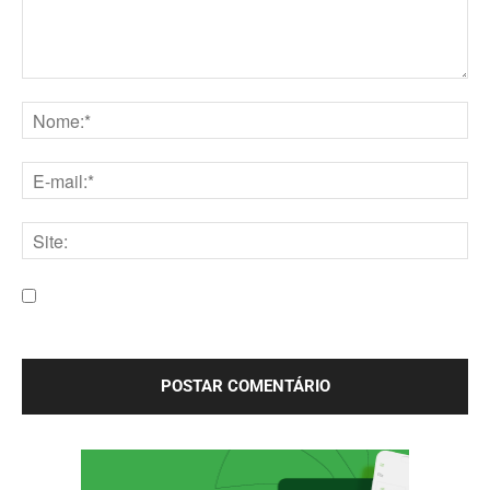
Comentário:
Nome:*
E-
mail:*
Site:
Salve meu nome, e-mail e site neste navegador para a
próxima vez que eu comentar.