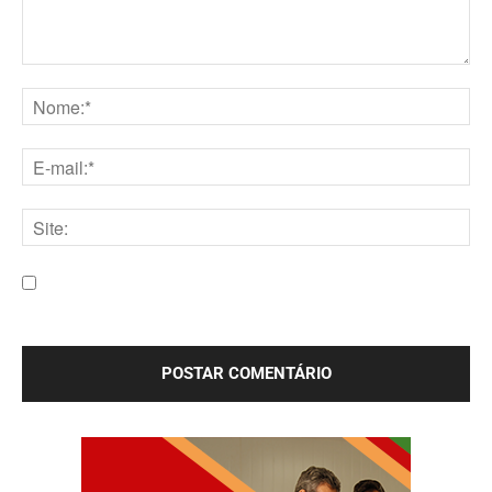
Comentário:
Nome:*
E-
mail:*
Site:
Salve meu nome, e-mail e site neste navegador para a
próxima vez que eu comentar.