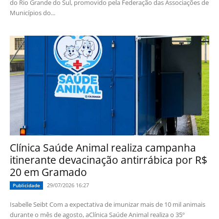
do Rio Grande do Sul, promovido pela Federação das Associações de
Municípios do...
Clínica Saúde Animal realiza campanha
itinerante devacinação antirrábica por R$
20 em Gramado
29/07/2026 16:27
Publicidade
Isabelle Seibt Com a expectativa de imunizar mais de 10 mil animais
durante o mês de agosto, aClínica Saúde Animal realiza o 35º