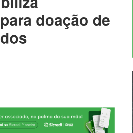
biliza
para doação de
idos