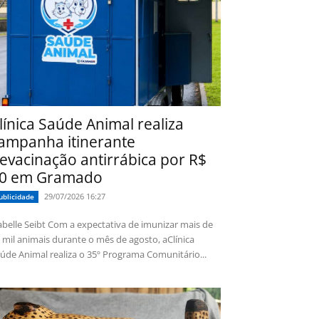
línica Saúde Animal realiza
ampanha itinerante
evacinação antirrábica por R$
0 em Gramado
29/07/2026 16:27
ublicidade
 Seibt Com a expectativa de imunizar mais de
 mil animais durante o mês de agosto, aClínica
úde Animal realiza o 35º Programa Comunitário...