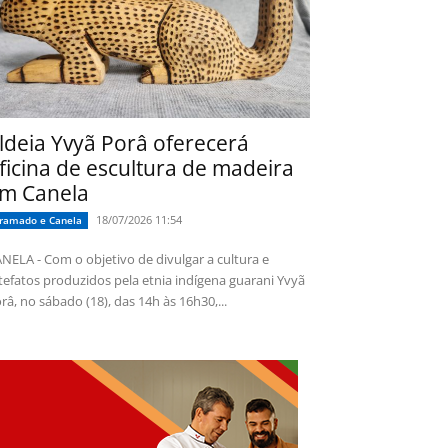
ldeia Yvyã Porâ oferecerá
ficina de escultura de madeira
m Canela
18/07/2026 11:54
ramado e Canela
NELA - Com o objetivo de divulgar a cultura e
tefatos produzidos pela etnia indígena guarani Yvyã
râ, no sábado (18), das 14h às 16h30,...