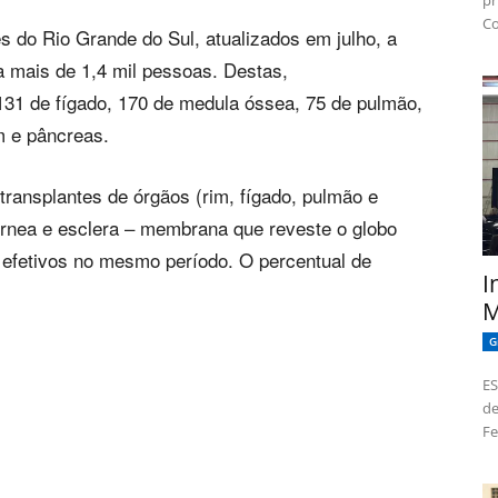
pr
Co
s do Rio Grande do Sul, atualizados em julho, a
a mais de 1,4 mil pessoas. Destas,
 131 de fígado, 170 de medula óssea, 75 de pulmão,
m e pâncreas.
transplantes de órgãos (rim, fígado, pulmão e
córnea e esclera – membrana que reveste o globo
s efetivos no mesmo período. O percentual de
I
M
G
ES
de
Fe