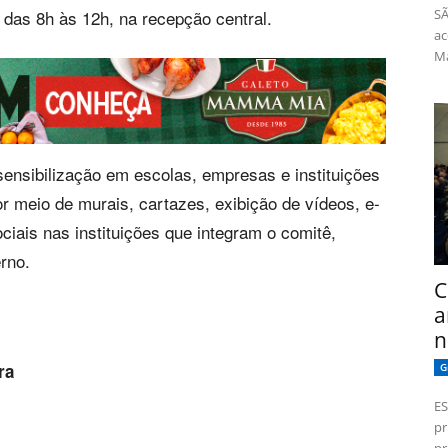
das 8h às 12h, na recepção central.
SÃ
ac
Má
sensibilização em escolas, empresas e instituições
r meio de murais, cartazes, exibição de vídeos, e-
iais nas instituições que integram o comitê,
rno.
C
a
n
ra
G
ES
pr