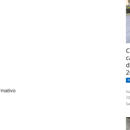
C
c
d
2
P
ormativo
Isabelle
10
Sa