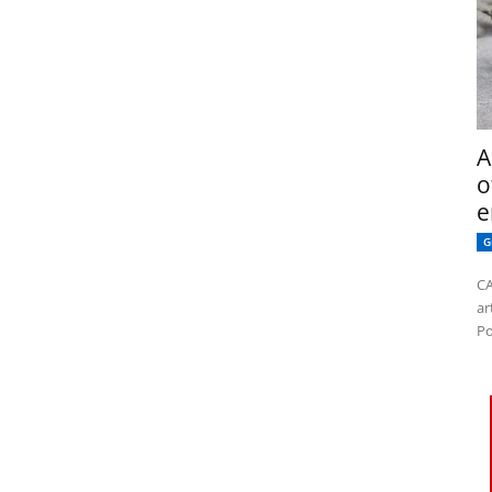
A
o
e
G
CA
ar
Po