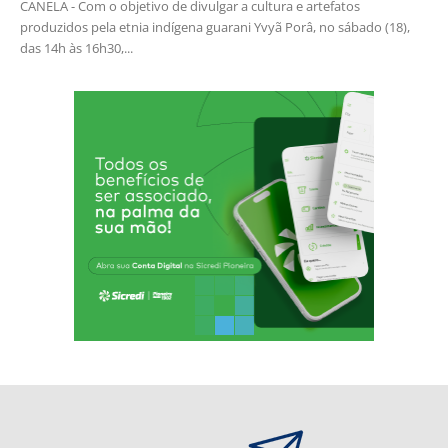
CANELA - Com o objetivo de divulgar a cultura e artefatos
produzidos pela etnia indígena guarani Yvyã Porâ, no sábado (18),
das 14h às 16h30,...