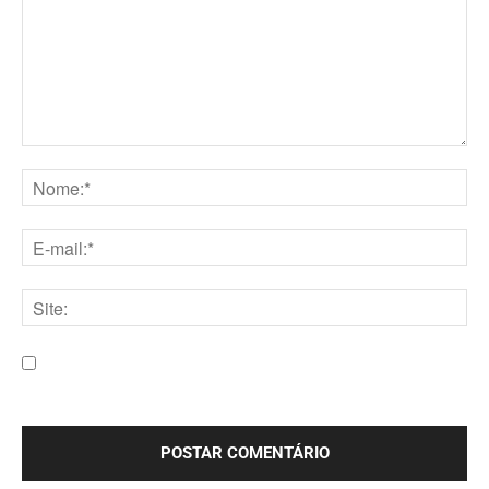
Comentário:
Nome:*
E-
mail:*
Site:
Salve meu nome, e-mail e site neste navegador para a
próxima vez que eu comentar.