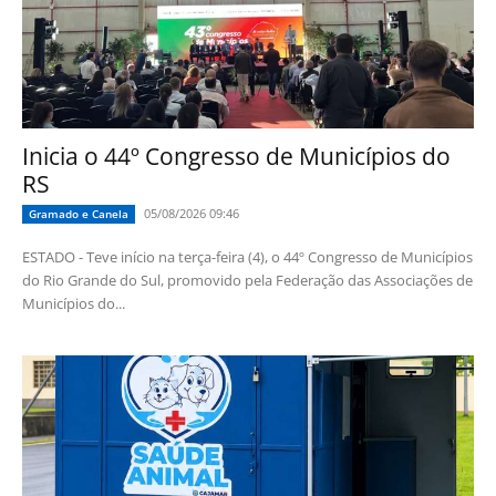
Inicia o 44º Congresso de Municípios do
RS
05/08/2026 09:46
Gramado e Canela
ESTADO - Teve início na terça-feira (4), o 44º Congresso de Municípios
do Rio Grande do Sul, promovido pela Federação das Associações de
Municípios do...