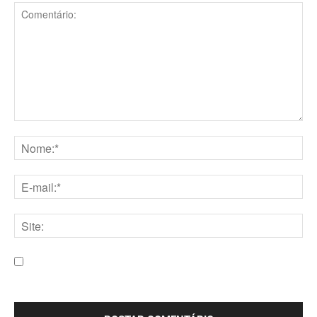
Comentário:
Nome:*
E-
mail:*
Site:
Salve meu nome, e-mail e site neste navegador para a
próxima vez que eu comentar.