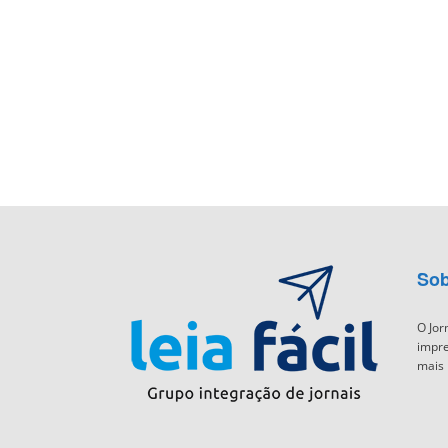
Sob
O Jor
impre
mais 