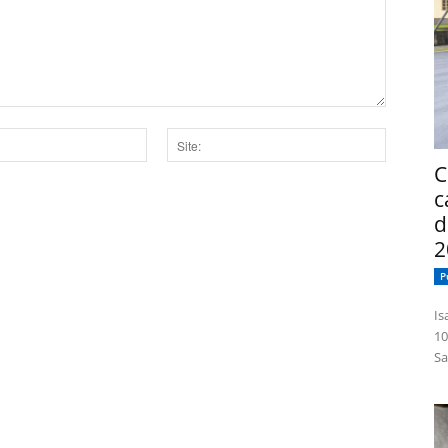
C
Site:
c
dor para a próxima vez que eu comentar.
d
2
P
Isabelle
10
Sa