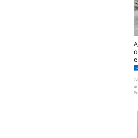
A
o
e
G
CA
ar
Po