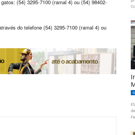
pr
gatos: (54) 3295-7100 (ramal 4) ou (54) 98402-
Co
través do telefone (54) 3295-7100 (ramal 4) ou
I
M
G
ES
de
Fe