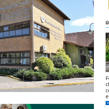
Ú
F
c
c
e
P