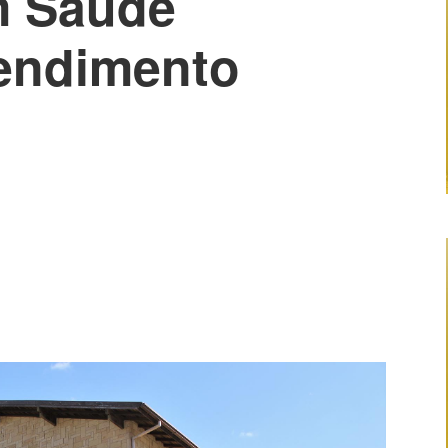
m Saúde
endimento