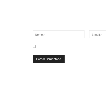
Comentário:
Nome:*
E-
mail:*
Salve meu nome, e-mail e site neste navega