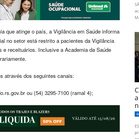
SÃ
ac
Má
a que atinge o país, a Vigilância em Saúde informa
 no setor está restrito a pacientes da Vigilância
 e receituários. Inclusive a Academia da Saúde
rariamente.
s através dos seguintes canais:
C
o.rs.gov.br
ou (54) 3295-7100 (ramal 4);
a
n
G
ES
pr