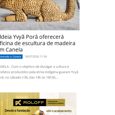
ldeia Yvyã Porâ oferecerá
ficina de escultura de madeira
m Canela
18/07/2026 11:54
ramado e Canela
NELA - Com o objetivo de divulgar a cultura e
tefatos produzidos pela etnia indígena guarani Yvyã
râ, no sábado (18), das 14h às 16h30,...