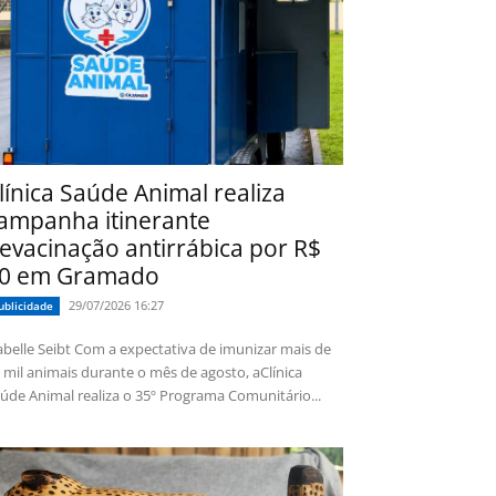
línica Saúde Animal realiza
ampanha itinerante
evacinação antirrábica por R$
0 em Gramado
29/07/2026 16:27
ublicidade
 Seibt Com a expectativa de imunizar mais de
 mil animais durante o mês de agosto, aClínica
úde Animal realiza o 35º Programa Comunitário...