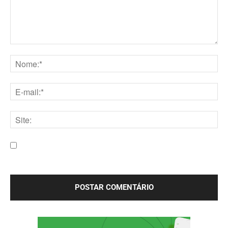
Comentário:
Nome:*
E-
mail:*
Site:
Salve meu nome, e-mail e site neste navegador para a
próxima vez que eu comentar.