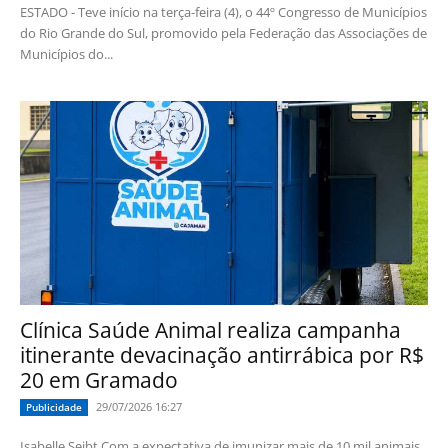
ESTADO - Teve início na terça-feira (4), o 44º Congresso de Municípios
do Rio Grande do Sul, promovido pela Federação das Associações de
Municípios do...
Clínica Saúde Animal realiza campanha
itinerante devacinação antirrábica por R$
20 em Gramado
29/07/2026 16:27
Publicidade
Isabelle Seibt Com a expectativa de imunizar mais de 10 mil animais