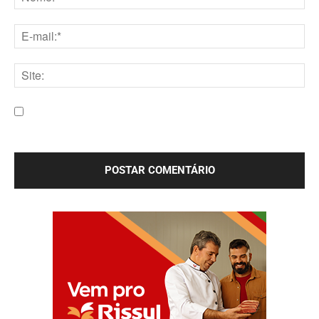
Nome:*
E-
mail:*
Site:
Salve meu nome, e-mail e site neste navegador para a
próxima vez que eu comentar.