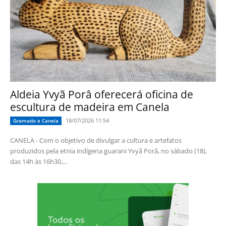
Aldeia Yvyã Porâ oferecerá oficina de
escultura de madeira em Canela
18/07/2026 11:54
Gramado e Canela
CANELA - Com o objetivo de divulgar a cultura e artefatos
produzidos pela etnia indígena guarani Yvyã Porâ, no sábado (18),
das 14h às 16h30,...