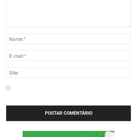
Comentário:
Nome:*
E-
mail:*
Site:
Salve meu nome, e-mail e site neste navegador para a
próxima vez que eu comentar.