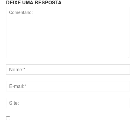
DEIXE UMA RESPOSTA
Comentário:
Nome:*
E-
mail:*
Site:
Salve meu nome, e-mail e site neste navegador para a
próxima vez que eu comentar.