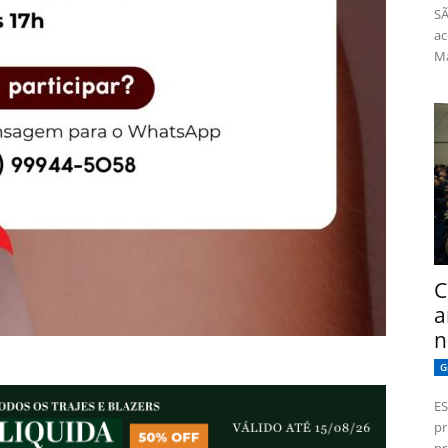
SÃ
ac
Má
C
a
n
G
ES
pr