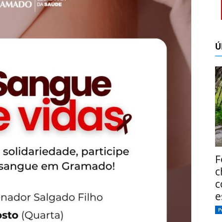
Ú
F
c
c
e
P