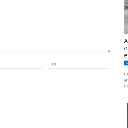
A
o
e
G
Site:
CA
ar
dor para a próxima vez que eu comentar.
Po