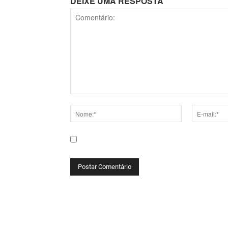
DEIXE UMA RESPOSTA
Comentário:
Nome:*
E-
mail:*
Salve meu nome, e-mail e site neste navega