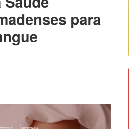
a Saúde
madenses para
angue