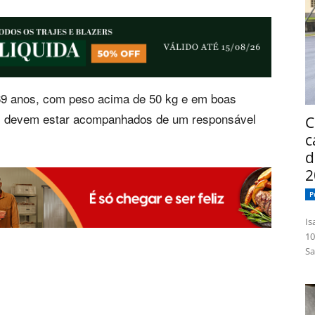
69 anos, com peso acima de 50 kg e em boas
s devem estar acompanhados de um responsável
C
c
d
2
P
Isabelle
10
Sa