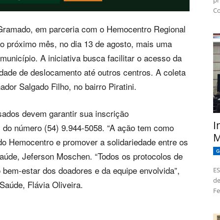
pr
Co
Gramado, em parceria com o Hemocentro Regional
o próximo mês, no dia 13 de agosto, mais uma
nicípio. A iniciativa busca facilitar o acesso da
dade de deslocamento até outros centros. A coleta
dor Salgado Filho, no bairro Piratini.
sados devem garantir sua inscrição
I
 do número (54) 9.944-5058. “A ação tem como
M
 do Hemocentro e promover a solidariedade entre os
G
aúde, Jeferson Moschen. “Todos os protocolos de
o bem-estar dos doadores e da equipe envolvida”,
ES
de
Saúde, Flávia Oliveira.
Fe