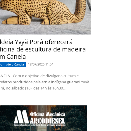
ldeia Yvyã Porâ oferecerá
ficina de escultura de madeira
m Canela
18/07/2026 11:54
ramado e Canela
NELA - Com o objetivo de divulgar a cultura e
tefatos produzidos pela etnia indígena guarani Yvyã
râ, no sábado (18), das 14h às 16h30,...