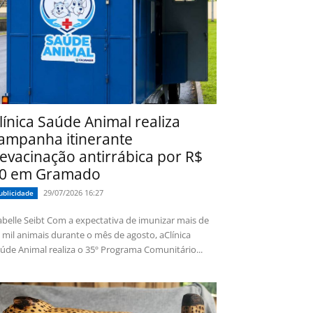
línica Saúde Animal realiza
ampanha itinerante
evacinação antirrábica por R$
0 em Gramado
29/07/2026 16:27
ublicidade
 Seibt Com a expectativa de imunizar mais de
 mil animais durante o mês de agosto, aClínica
úde Animal realiza o 35º Programa Comunitário...