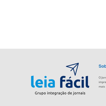
Sob
O Jor
impre
mais 