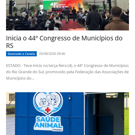
Inicia o 44º Congresso de Municípios do
RS
05/08/2026 09:46
Gramado e Canela
ESTADO - Teve início na terça-feira (4), o 44º Congresso de Municípios
do Rio Grande do Sul, promovido pela Federação das Associações de
Municípios do...