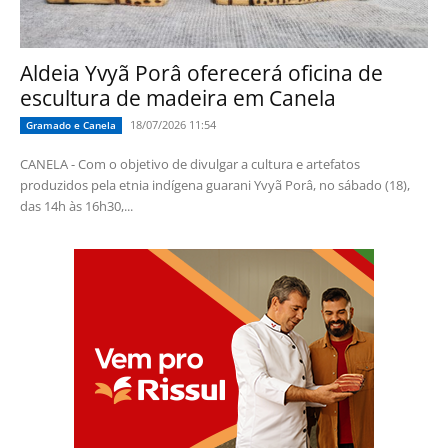
Aldeia Yvyã Porâ oferecerá oficina de
escultura de madeira em Canela
18/07/2026 11:54
Gramado e Canela
CANELA - Com o objetivo de divulgar a cultura e artefatos
produzidos pela etnia indígena guarani Yvyã Porâ, no sábado (18),
das 14h às 16h30,...