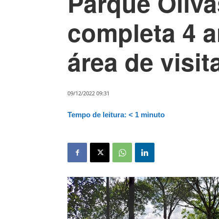
Parque Oliv
completa 4 a
área de visi
09/12/2022 09:31
Tempo de leitura:
< 1
minuto