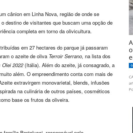
e um cânion em Linha Nova, região de onde se
é o destino de visitantes que buscam uma opção de
iência completa em torno da olivicultura.
A
istribuídas em 27 hectares do parque já passaram
o
aram o azeite de oliva
na lista dos
Terroir Serrano,
e
(Itália). Além do azeite, já consagrado, a
s Olei 2022
G
i muito além. O empreendimento conta com mais de
CA
Azeite extravirgem monovarietal, blends, infusões
ar
Po
spirada na culinária de outros países, cosméticos
omo base os frutos da oliveira.
a família Bertolucci, responsável pelo