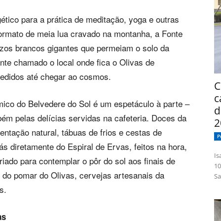
tico para a prática de meditação, yoga e outras
formato de meia lua cravado na montanha, a Fonte
tzos brancos gigantes que permeiam o solo da
te chamado o local onde fica o Olivas de
pedidos até chegar ao cosmos.
C
c
ico do Belvedere do Sol é um espetáculo à parte –
d
bém pelas delícias servidas na cafeteria. Doces da
2
mentação natural, tábuas de frios e cestas de
P
ás diretamente do Espiral de Ervas, feitos na hora,
Isabelle
iado para contemplar o pôr do sol aos finais de
10
s do pomar do Olivas, cervejas artesanais da
Sa
s.
as