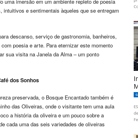
pr
ndo uma imersão em um ambiente repleto de poesia
Co
s, intuitivos e sentimentais àqueles que se entregam
para descanso, serviço de gastronomia, banheiros,
a com poesia e arte. Para eternizar este momento
trar sua visita na Janela da Alma – um ponto
I
Café dos Sonhos
M
G
tureza preservada, o Bosque Encantado também é
nho das Oliveiras, onde o visitante tem uma aula
ES
de
 loco a história da oliveira e um pouco sobre a
Fe
de cada uma das seis variedades de oliveiras