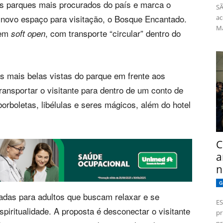
 parques mais procurados do país e marca o
SÃ
 novo espaço para visitação, o Bosque Encantado.
ac
Má
 em
, com transporte “circular” dentro do
soft open
s mais belas vistas do parque em frente aos
ransportar o visitante para dentro de um conto de
orboletas, libélulas e seres mágicos, além do hotel
C
a
n
G
adas para adultos que buscam relaxar e se
ES
piritualidade. A proposta é desconectar o visitante
pr