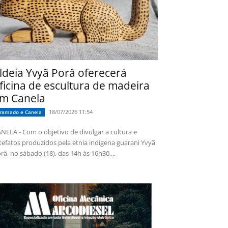
ldeia Yvyã Porâ oferecerá
ficina de escultura de madeira
m Canela
18/07/2026 11:54
ramado e Canela
NELA - Com o objetivo de divulgar a cultura e
tefatos produzidos pela etnia indígena guarani Yvyã
râ, no sábado (18), das 14h às 16h30,...