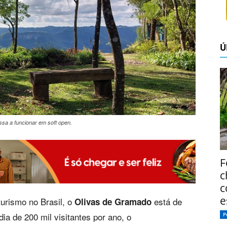
Ú
ssa a funcionar em soft open.
F
c
c
e
urismo no Brasil, o
está de
Olivas de Gramado
a de 200 mil visitantes por ano, o
P