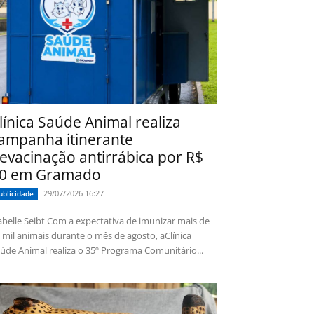
línica Saúde Animal realiza
ampanha itinerante
evacinação antirrábica por R$
0 em Gramado
29/07/2026 16:27
ublicidade
 Seibt Com a expectativa de imunizar mais de
 mil animais durante o mês de agosto, aClínica
úde Animal realiza o 35º Programa Comunitário...