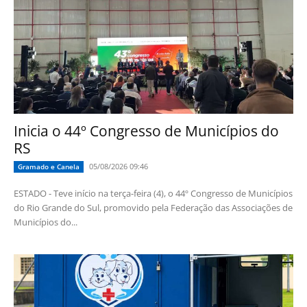
Inicia o 44º Congresso de Municípios do
RS
05/08/2026 09:46
Gramado e Canela
ESTADO - Teve início na terça-feira (4), o 44º Congresso de Municípios
do Rio Grande do Sul, promovido pela Federação das Associações de
Municípios do...