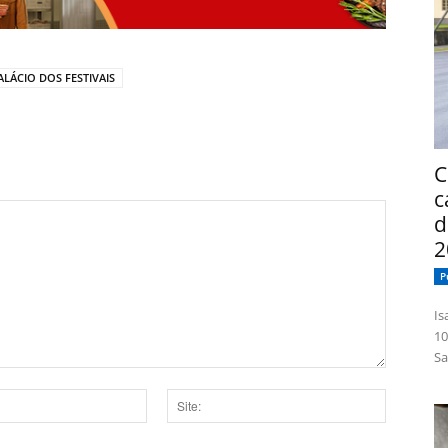
ALÁCIO DOS FESTIVAIS
C
c
d
2
P
Isabelle
10
Sa
Site: