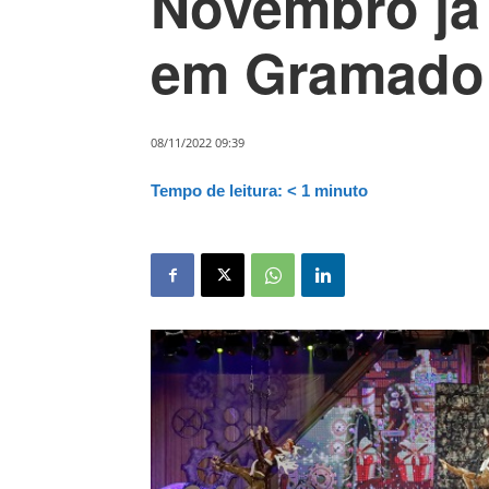
Novembro já 
em Gramado
08/11/2022 09:39
Tempo de leitura:
< 1
minuto