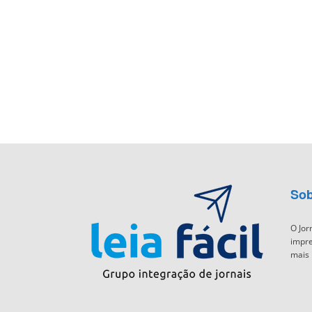
Sob
O Jor
impre
mais 