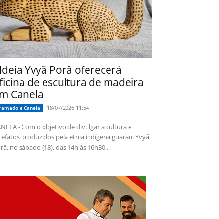
ldeia Yvyã Porâ oferecerá
ficina de escultura de madeira
m Canela
18/07/2026 11:54
ramado e Canela
NELA - Com o objetivo de divulgar a cultura e
tefatos produzidos pela etnia indígena guarani Yvyã
râ, no sábado (18), das 14h às 16h30,...