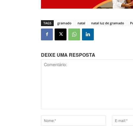
TAGS
gramado
natal
natal luz de gramado
P
DEIXE UMA RESPOSTA
Comentário:
Nome:*
E-