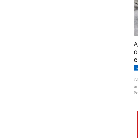
dor para a próxima vez que eu comentar.
A
o
e
G
CA
ar
Po