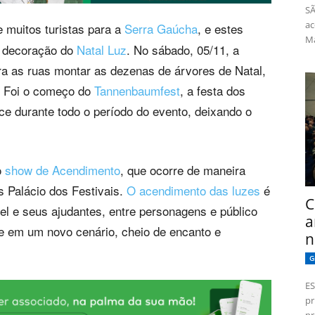
SÃ
ac
 muitos turistas para a
Serra Gaúcha
, e estes
Má
a decoração do
Natal Luz
. No sábado, 05/11, a
a as ruas montar as dezenas de árvores de Natal,
. Foi o começo do
Tannenbaumfest
, a festa dos
e durante todo o período do evento, deixando o
o
show de Acendimento
, que ocorre de maneira
s Palácio dos Festivais.
O acendimento das luzes
é
C
l e seus ajudantes, entre personagens e público
a
e em um novo cenário, cheio de encanto e
n
G
ES
pr