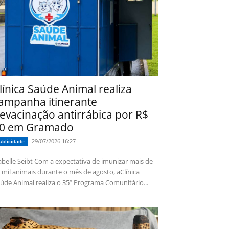
línica Saúde Animal realiza
ampanha itinerante
evacinação antirrábica por R$
0 em Gramado
29/07/2026 16:27
ublicidade
 Seibt Com a expectativa de imunizar mais de
 mil animais durante o mês de agosto, aClínica
úde Animal realiza o 35º Programa Comunitário...