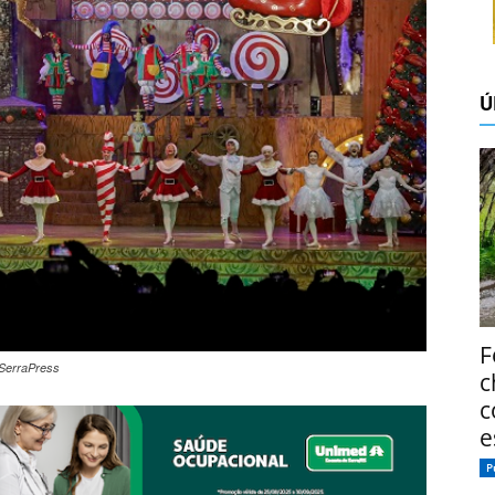
Ú
F
/SerraPress
c
c
e
P