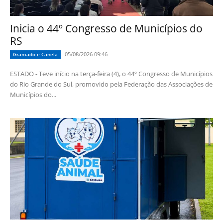
Inicia o 44º Congresso de Municípios do
RS
05/08/2026 09:46
Gramado e Canela
ESTADO - Teve início na terça-feira (4), o 44º Congresso de Municípios
do Rio Grande do Sul, promovido pela Federação das Associações de
Municípios do...