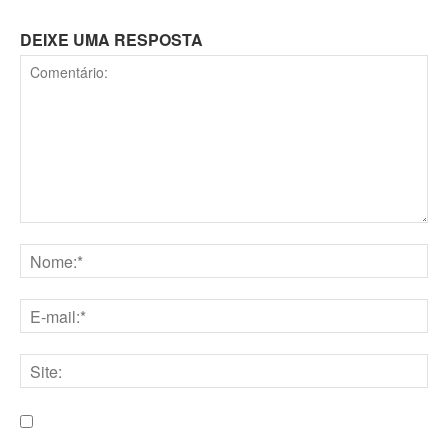
DEIXE UMA RESPOSTA
Comentário:
Nome:*
E-
mail:*
Site:
Salve meu nome, e-mail e site neste navegador para a