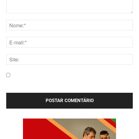
Comentário:
Nome:*
E-
mail:*
Site:
Salve meu nome, e-mail e site neste navegador para a
próxima vez que eu comentar.