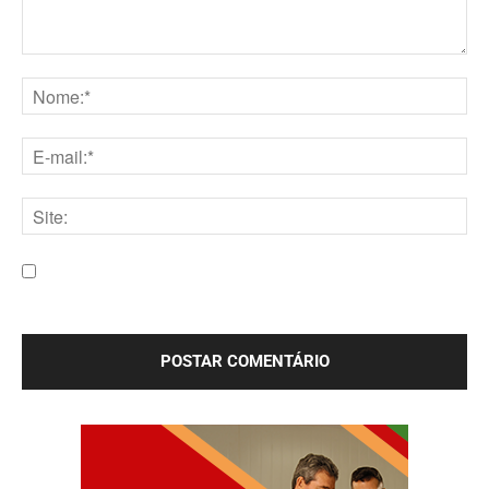
Comentário:
Nome:*
E-
mail:*
Site:
Salve meu nome, e-mail e site neste navegador para a
próxima vez que eu comentar.