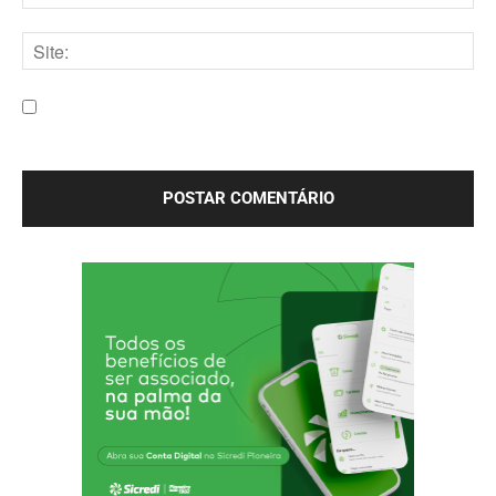
E-
mail:*
Site:
Salve meu nome, e-mail e site neste navegador para a
próxima vez que eu comentar.