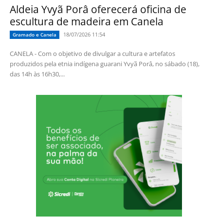
Aldeia Yvyã Porâ oferecerá oficina de
escultura de madeira em Canela
18/07/2026 11:54
Gramado e Canela
CANELA - Com o objetivo de divulgar a cultura e artefatos
produzidos pela etnia indígena guarani Yvyã Porâ, no sábado (18),
das 14h às 16h30,...