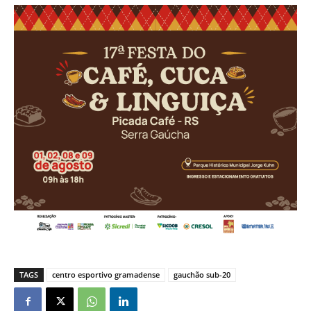
TAGS
centro esportivo gramadense
gauchão sub-20