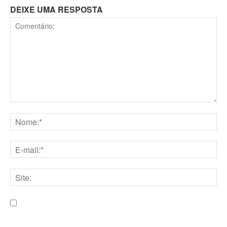
DEIXE UMA RESPOSTA
Comentário:
Nome:*
E-
mail:*
Site:
Salve meu nome, e-mail e site neste navegador para a
próxima vez que eu comentar.