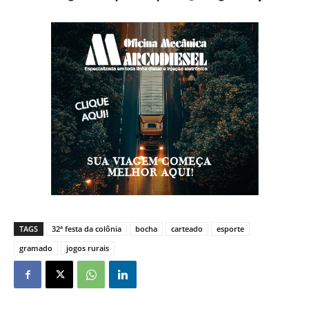
TAGS
32ª festa da colônia
bocha
carteado
esporte
gramado
jogos rurais