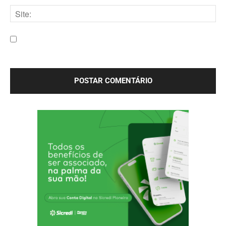
mail:*
Site:
Salve meu nome, e-mail e site neste navegador para a
próxima vez que eu comentar.