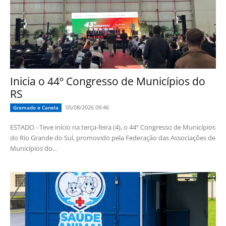
Inicia o 44º Congresso de Municípios do
RS
05/08/2026 09:46
Gramado e Canela
ESTADO - Teve início na terça-feira (4), o 44º Congresso de Municípios
do Rio Grande do Sul, promovido pela Federação das Associações de
Municípios do...