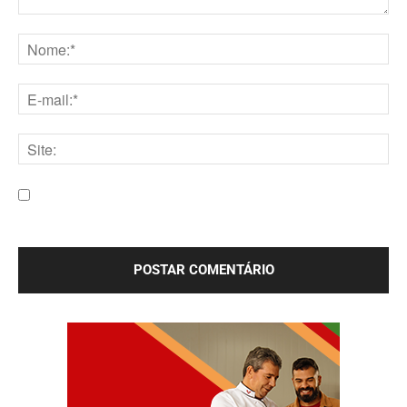
Comentário:
Nome:*
E-
mail:*
Site:
Salve meu nome, e-mail e site neste navegador para a
próxima vez que eu comentar.